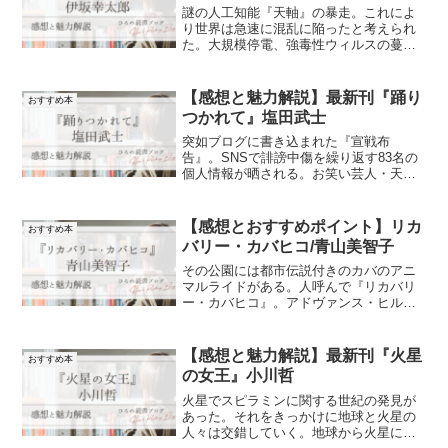
謎の人工知能『天軸』の暴走。これによ
り世界は急速に混乱に陥ったと考えられ
た。大規模停電、強毒性ウィルスの蔓
延、飛行機墜落事故などが立て続けに発
生。そこに選ばれし３人は天軸を所在を
探る。巨大な樹の絵画『楽園』を手掛か
【感想と魅力解説】最新刊『踊り
おすすめ本
りに…。
つかれて』塩田武士
突如ブログに書き込まれた『宣戦布
告』。SNSで誹謗中傷を繰り返す83名の
個人情報が晒される。お笑い芸人・天童
ショージの死をきっかけに広がる騒動
は、現代のSNS社会に警鐘を鳴らす一
冊。
【感想とおすすめポイント】リカ
おすすめ本
バリー・カバヒコ/青山美智子
その公園には都市伝説付きのカバのアニ
マルライドがある。人呼んで『リカバリ
ー・カバヒコ』。アドヴァンス・ヒルに
住む人々は様々な悩みをカバヒコへ打ち
明け、自分を見つめなおすきっかけに。
カバヒコが紡ぐ連作短編集。
【感想と魅力解説】最新刊『火星
おすすめ本
の女王』小川哲
火星でスピラミンに関する世紀の発見が
あった。それをきっかけに地球と火星の
人々は交錯していく。地球から火星に移