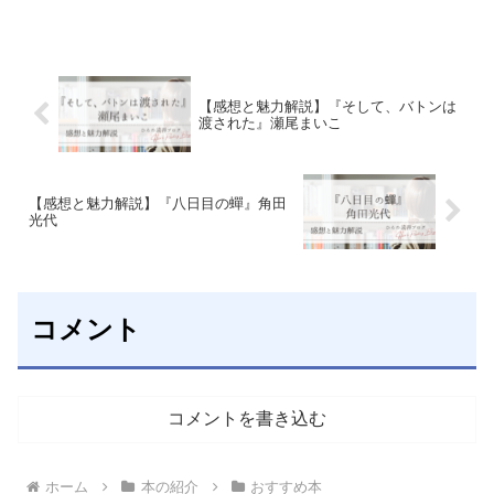
った生物学者、火星で生まれ育った学
生、地球でISDAという組織で働く者。火
星と地球の思惑がぶつかり、物語は思い
もよらぬ出来事へと発展していく。
【感想と魅力解説】『そして、バトンは
渡された』瀬尾まいこ
【感想と魅力解説】『八日目の蟬』角田
光代
コメント
コメントを書き込む
ホーム
本の紹介
おすすめ本