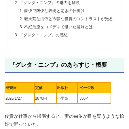
『グレタ・ニンプ』の魅力を解説
豪快で爽快な表現と驚きの仕掛け
破天荒な由依と冷静な俊貴のコントラストが光る
不妊治療をコメディで描いた意味とは
『グレタ・ニンプ』の感想
『グレタ・ニンプ』のあらすじ・概要
発売日
定価
出版社
ページ数
2026/1/27
1870円
小学館
336P
俊貴が仕事から帰宅すると、妻の由依が目を疑うような恰
好で踊っていた。