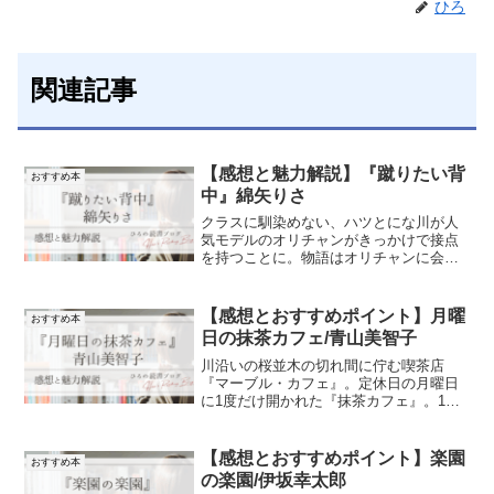
ひろ
関連記事
【感想と魅力解説】『蹴りたい背
おすすめ本
中』綿矢りさ
クラスに馴染めない、ハツとにな川が人
気モデルのオリチャンがきっかけで接点
を持つことに。物語はオリチャンに会っ
たことがあるハツと熱狂的なファンであ
るにな川の不思議な距離感と関係性で展
開される。衝動的に湧き上がる感情が圧
【感想とおすすめポイント】月曜
おすすめ本
倒的に表現された物語。
日の抹茶カフェ/青山美智子
川沿いの桜並木の切れ間に佇む喫茶店
『マーブル・カフェ』。定休日の月曜日
に1度だけ開かれた『抹茶カフェ』。1杯
の抹茶から始まったストーリーは東京と
京都を繋ぐ。知らない人同士、"縁"とい
うバトンを渡し繋がっていくシリーズ続
【感想とおすすめポイント】楽園
おすすめ本
編。
の楽園/伊坂幸太郎