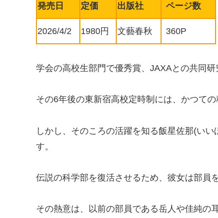
発売日
定価
出版社
ページ数
2026/4/2
1980円
文藝春秋
360P
学会の高校生部門で優秀賞、JAXAとの共同
その6年後の東新宿高校定時制には、かつての
しかし、そのころの活躍を知る飯星佐那(いい
す。
伝説の科学部を復活させるため、彼女は部員
その熱意は、以前の部員である岳人や佳純の