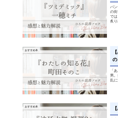
パン
の街
では
炙り
おすすめ本
【
の
「あ
男。
乱に
おすすめ本
【