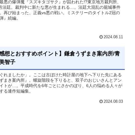
最悪の爆弾魔『スズキタゴサク』が囚われた!?東京地方裁判所、
4号法廷。裁判中に新たな悪が生まれる…。法廷大混乱の籠城事件
。再び始まった、正義vs悪の戦い。ミステリーのタイトル2冠の
弾』続編。
2024.08.11
感想とおすすめポイント】鎌倉うずまき案内所/青
美智子
ぐれましたか」。ここは古ぼけた時計屋の地下へ下りた先にある
ずまき案内所』。螺旋階段を下りると、双子のおじいさんとアン
イトが…。平成時代を6年ごとにさかのぼり、6人の悩める人々が
する連作短編集。
2024.08.03