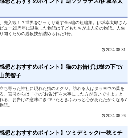
感想とおすすめポイント】逆ソクラテス/伊坂幸太
、先入観！？世界をひっくり返す全5編の短編集。伊坂幸太郎さん
ビュー20周年に誕生した物語は子どもたちが主人公の物語。人生
り開くための必殺技が詰められた1冊。
2024.08.31
感想とおすすめポイント】猫のお告げは樹の下で/
山美智子
立ち寄った神社に現れた猫のミクジ。訪れる人はタラヨウの葉を
る。宮司からは「その“お告げ"を大事にした方が良いですよ」と
れる。お告げの意味にきづいたときふわっと心があたたかくなる7
物語。
2024.08.26
感想とおすすめポイント】ツミデミック/一穂ミチ