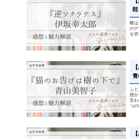
【
郎
敵は
のデ
を切
おすすめ本
【
青
ふと
授か
言わ
つの
おすすめ本
【