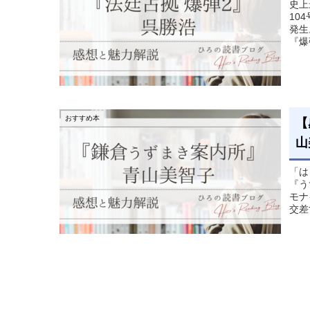
史上
10
発生
『爆
おすすめ本
【
山
「は
『う
モナ
交差