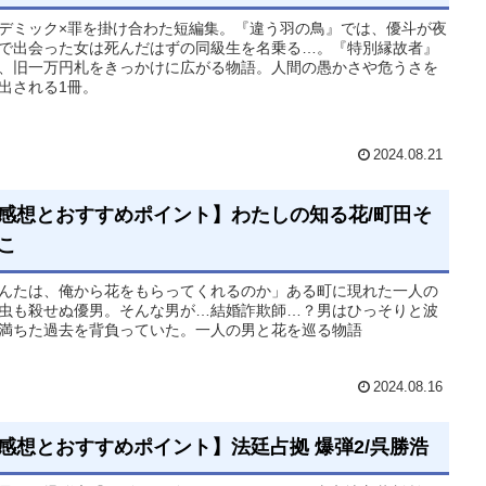
デミック×罪を掛け合わた短編集。『違う羽の鳥』では、優斗が夜
で出会った女は死んだはずの同級生を名乗る…。『特別縁故者』
、旧一万円札をきっかけに広がる物語。人間の愚かさや危うさを
出される1冊。
2024.08.21
感想とおすすめポイント】わたしの知る花/町田そ
こ
んたは、俺から花をもらってくれるのか」ある町に現れた一人の
虫も殺せぬ優男。そんな男が…結婚詐欺師…？男はひっそりと波
満ちた過去を背負っていた。一人の男と花を巡る物語
2024.08.16
感想とおすすめポイント】法廷占拠 爆弾2/呉勝浩