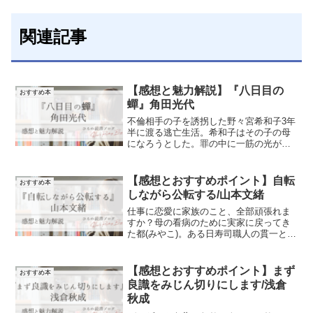
関連記事
【感想と魅力解説】『八日目の
おすすめ本
蟬』角田光代
不倫相手の子を誘拐した野々宮希和子3年
半に渡る逃亡生活。希和子はその子の母
になろうとした。罪の中に一筋の光が降
り注ぐ…それは救いなのか、逃亡劇の終
わりを予感するものか。読み終えた時
に、読者が抱えるものは、どう捉えるべ
【感想とおすすめポイント】自転
おすすめ本
きか分からない感情かもしれない。
しながら公転する/山本文緒
仕事に恋愛に家族のこと、全部頑張れま
すか？母の看病のために実家に戻ってき
た都(みやこ)。ある日寿司職人の貫一と出
会うことに。二人は付き合うことになる
が、時間が経つにつれ将来が見えない。
様々な問題が降り注ぎ、見えない終着地
【感想とおすすめポイント】まず
おすすめ本
点はどこにあるのか…。山本文緒さん最
良識をみじん切りにします/浅倉
期の長編小説。
秋成