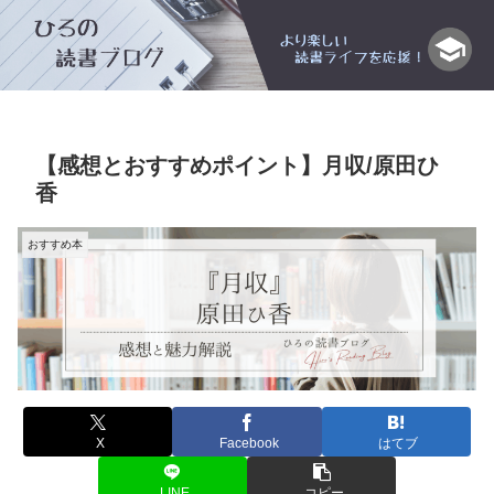
【感想とおすすめポイント】月収/原田ひ
香
おすすめ本
X
Facebook
はてブ
LINE
コピー