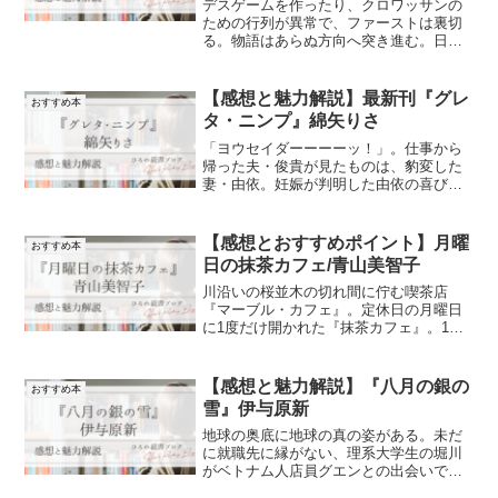
デスゲームを作ったり、クロワッサンの
ための行列が異常で、ファーストは裏切
る。物語はあらぬ方向へ突き進む。日々
の違和感を増殖、暴走させてたどり着い
た前人未到の五編。
【感想と魅力解説】最新刊『グレ
おすすめ本
タ・ニンプ』綿矢りさ
「ヨウセイダーーーーッ！」。仕事から
帰った夫・俊貴が見たものは、豹変した
妻・由依。妊娠が判明した由依の喜びの
舞(?)から始まった物語は、驚く方向性で
突き進む。その姿は、翼を得たように自
由で、そして力強く、コメディでありな
【感想とおすすめポイント】月曜
おすすめ本
がら深さもある夫婦の物語です。
日の抹茶カフェ/青山美智子
川沿いの桜並木の切れ間に佇む喫茶店
『マーブル・カフェ』。定休日の月曜日
に1度だけ開かれた『抹茶カフェ』。1杯
の抹茶から始まったストーリーは東京と
京都を繋ぐ。知らない人同士、"縁"とい
うバトンを渡し繋がっていくシリーズ続
【感想と魅力解説】『八月の銀の
おすすめ本
編。
雪』伊与原新
地球の奥底に地球の真の姿がある。未だ
に就職先に縁がない、理系大学生の堀川
がベトナム人店員グエンとの出会いで、
地球の神秘に触れる。ハトの帰巣本能、