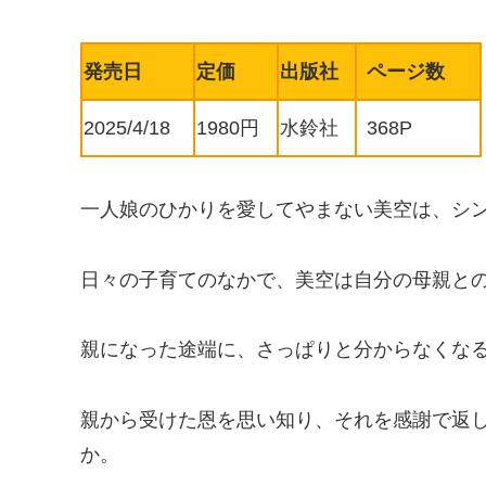
発売日
定価
出版社
ページ数
2025/4/18
1980円
水鈴社
368P
一人娘のひかりを愛してやまない美空は、シ
日々の子育てのなかで、美空は自分の母親と
親になった途端に、さっぱりと分からなくな
親から受けた恩を思い知り、それを感謝で返
か。